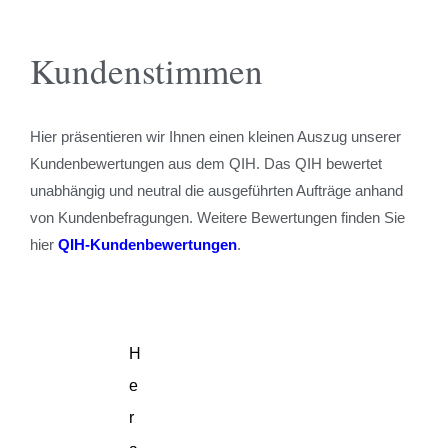
Kundenstimmen
Hier präsentieren wir Ihnen einen kleinen Auszug unserer
Kundenbewertungen aus dem QIH. Das QIH bewertet
unabhängig und neutral die ausgeführten Aufträge anhand
von Kundenbefragungen. Weitere Bewertungen finden Sie
hier
QIH-Kundenbewertungen
.
S
H
W
W
K
D
W
e
e
i
i
a
i
i
i
r
r
r
n
e
r