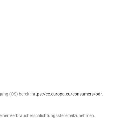
gung (OS) bereit:
https://ec.europa.eu/consumers/odr
.
r einer Verbraucherschlichtungsstelle teilzunehmen.